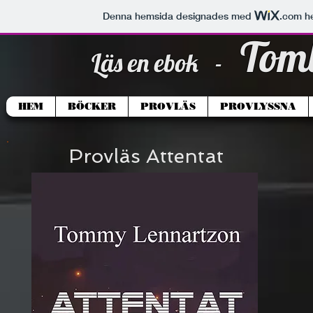
Denna hemsida designades med
.com
he
Tom
Läs en ebok -
HEM
BÖCKER
PROVLÄS
PROVLYSSNA
Provläs Attentat