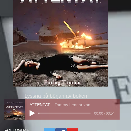
Lyssna på början av boken
ATTENTAT
Tommy Lennartzon
00:00 / 03:51
FOLLOW ME