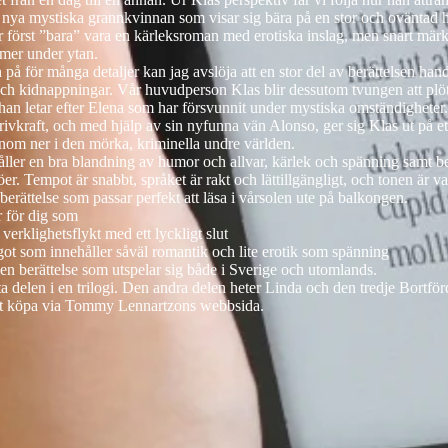
n nya mystiska grannkvinnan som visar sig bära på en stor och oväntad 
 först ”bara” vara en kärleksroman med erotiska inslag, men snart märk
 mer under ytan.
n på för många detaljer kan jag avslöja att en stor del av berättelsen han
h kidnappningar. Vår huvudperson Klas blir dessutom tvungen att plötsl
han letar efter Elena som har försvunnit under mystiska omständigheter
rivkraft, och med hjälp av sin nyfunna vän Alonso, ger sig Klas ut på et
nom ner i den mörka, kriminella undre världen.
ller en bra blandning av humor och allvar, kärlek och spänning samt b
öer. Tempot är snabbt, språket är rakt och lättillgängligt, och tonen är v
berättelse som passar perfekt att läsa i vårsolen ute på balkongen.
 för dig som
verklighetsflykt med ett lyckligt slut
ågot som innehåller såväl romantik och lite erotik som spänning
r en berättelse som utspelar sig både i Sverige och utomlands.
ta delen i en trilogi. Den andra delen heter Linda och den tredje Bortfö
tt köpa via
Tommy Lennartzons webbsida
.