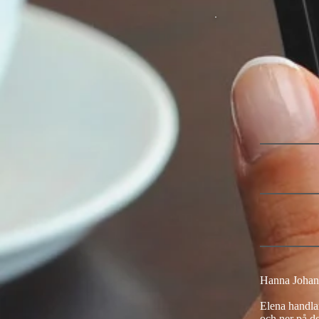
Hanna Johans
Elena handla
och ner på de