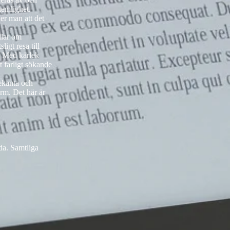
hemlighet.
er man att det
dlar om
igt resa till
. Med kärlek
t farligt sökande
ekanta och
arm. Det här är
rda. Samtliga