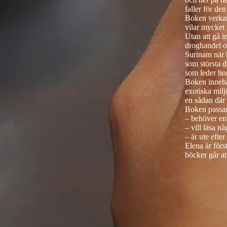
faller för de
Boken verkar
vilar mycket
Utan att gå i
droghandel oc
Surinam när 
som största d
som leder ho
Boken innehå
exotiska milj
en sådan där 
Boken passar
– behöver en 
– vill läsa n
– är ute efte
Elena är förs
böcker går a