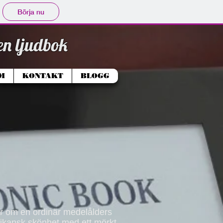
Börja nu
en ljudbok
M
KONTAKT
BLOGG
r om en ordinär medelålders
rikansk skönhet med ett mörkt