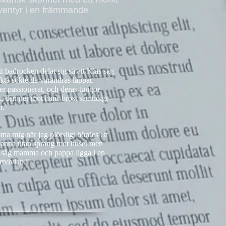
 äventyr i en främmande
t badrocken delat sig så att Klas såg
ta sökte de varandras läppar.
er passionerat, och deras tungor
 den ner mot hans bröst samtidigt
en."
a mig när jag plötsligt hördes ett
stanna utan sprang mot huset men
ch såg mamma och pappa ligga i en
rtvivlan."