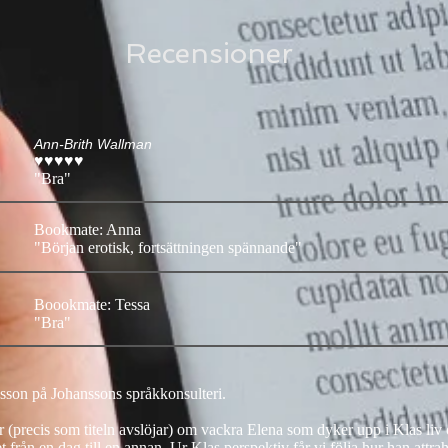
Recensioner
Ann-Brith Wallman
♥♥♥♥♥
"Bra"
Bookmate: Anna
"Början erotisk, fortsättningen spännande"
Boookmate: Tessa
"Bra"
son på Johanssons språkkonsulteri.
r (precis som titeln avslöjar) om vackra Elena som dyker upp i Klas li
t från en dag till en annan. Ur Klas perspektiv får vi följa hur han attra