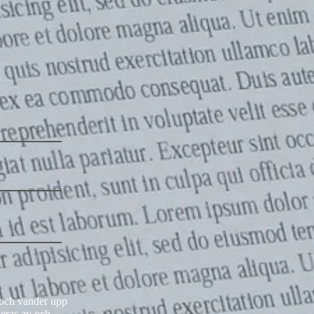
v och vänder upp
heras av och