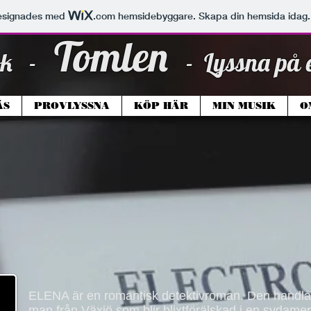
esignades med
.com
hemsidebyggare. Skapa din hemsida idag.
Tomlen
ok -
- Lyssna på 
ÄS
PROVLYSSNA
KÖP HÄR
MIN MUSIK
O
ELENA är en romantisk detektivroman. Den handla
man från Växjö som blir blixtförälskad i en sydame