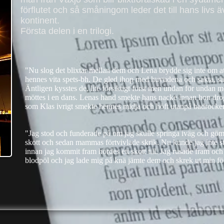
förflutet och så småningom leder det till hans livs
kontinent.​
Första delen i en trilogi.
​"Nu slog det blixtar mellan dem och Lena brydde sig inte om at
hennes vita spets-bh. De gled ihop med huvudena och sakta, sak
Äntligen kysstes de, lite försiktigt först men undan för undan m
möttes i en dans. Lenas hand smekte hans nacke innan hon drog
som Klas ivrigt smekte hennes midja och höft utanpå badrock
"Jag stod och funderade på om jag skulle springa iväg och gömm
skott och sedan mammas förtvivlade skrik. Nu kunde jag inte 
innan jag kommit fram hördes ett skott till. Jag rusade fram o
blodpöl och jag lade mig på knä jämte dem och skrek ut min fö