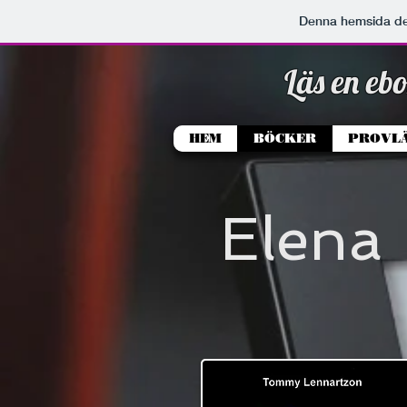
Denna hemsida d
Läs en eb
HEM
BÖCKER
PROVL
Elena