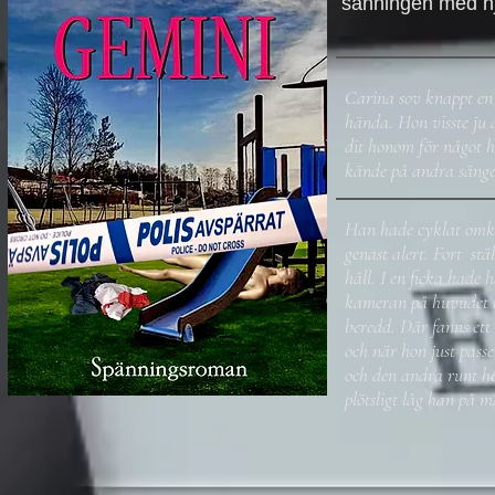
sanningen med hj
Carina sov knappt en
hända. Hon visste ju 
dit honom för något h
kände på andra sänge
Han hade cyklat omkri
genast alert. Fort st
håll. I en ficka hade 
kameran på huvudet o
beredd. Där fanns ett
och när hon just pas
och den andra runt he
plötsligt låg han på 