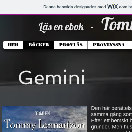
Denna hemsida designades med
.com
he
Tom
Läs en ebok -
HEM
BÖCKER
PROVLÄS
PROVLYSSNA
Gemini
Den här berättels
samma gång som v
Efter ett hemskt b
grunder. Men hust